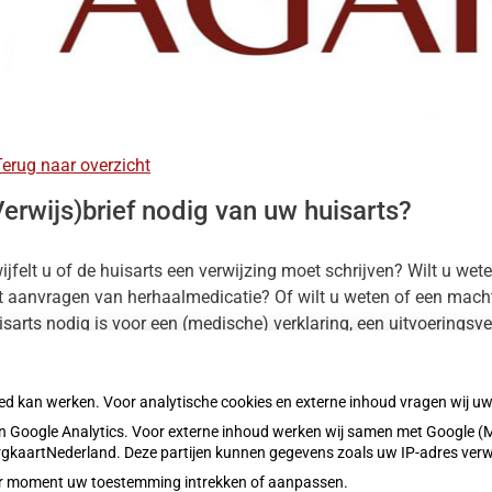
nu
heidsinfo
erug naar overzicht
nu
s
Verwijs)brief nodig van uw huisarts?
nu
res
nu
ijfelt u of de huisarts een verwijzing moet schrijven? Wilt u we
t aanvragen van herhaalmedicatie? Of wilt u weten of een macht
isarts nodig is voor een (medische) verklaring, een uitvoerings
 veel gevallen is het
niet
nodig om en (verwijs)brief van uw huisar
oed kan werken. Voor analytische cookies en externe inhoud vragen wij 
twoord op deze vragen kunt u vinden op www.verwijsafspraken.
 Google Analytics. Voor externe inhoud werken wij samen met Google (M
blicatiedatum:
09-01-2024
ZorgkaartNederland. Deze partijen kunnen gegevens zoals uw IP-adres ver
eder moment uw toestemming intrekken of aanpassen.