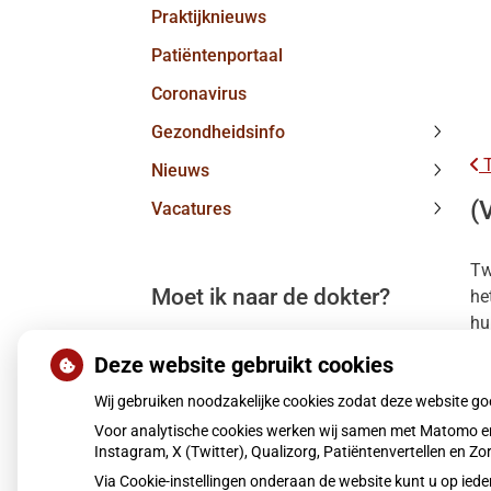
Praktijknieuws
subme
Patiëntenportaal
Coronavirus
Gezondheidsinfo
Gezond
T
Nieuws
subme
Nieuw
(
Vacatures
subme
Vacatu
subme
Tw
Moet ik naar de dokter?
he
hu
Deze website gebruikt cookies
In
Wij gebruiken noodzakelijke cookies zodat deze website g
An
Voor analytische cookies werken wij samen met Matomo en
Pu
Instagram, X (Twitter), Qualizorg, Patiëntenvertellen en 
Via Cookie-instellingen onderaan de website kunt u op i