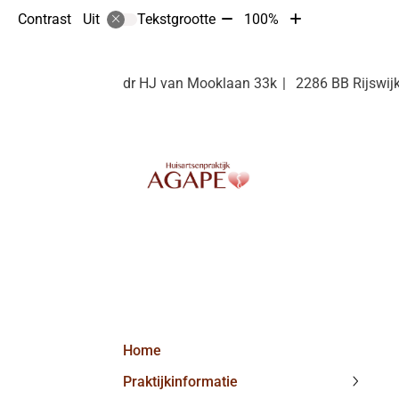
Tekst
Tekst
Contrast
Tekstgrootte
100%
Uit
verkleinen
vergroten
met
met
10%
10%
dr HJ van Mooklaan
33k
2286 BB
Rijswij
Hoofdmenu
Home
Praktijkinformatie
Praktij