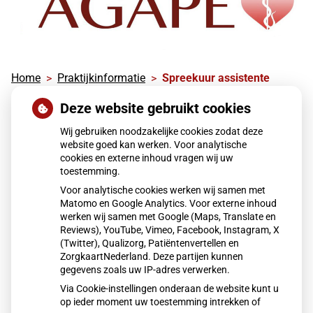
Home
Praktijkinformatie
Spreekuur assistente
Deze website gebruikt cookies
Spreekuur assistente
Wij gebruiken noodzakelijke cookies zodat deze
website goed kan werken. Voor analytische
De assistente heeft haar eigen spreekuur. Hiervoor
cookies en externe inhoud vragen wij uw
kunt u terecht voor o.a.:
toestemming.
Voor analytische cookies werken wij samen met
Bloeddrukmeting
Matomo en Google Analytics. Voor externe inhoud
Aanbrengen 24-uurs bloeddrukmeter
werken wij samen met Google (Maps, Translate en
Wondverzorging
Reviews), YouTube, Vimeo, Facebook, Instagram, X
ECG-onderzoek
(Twitter), Qualizorg, Patiëntenvertellen en
Wrat aanstippen
ZorgkaartNederland. Deze partijen kunnen
Oren uitspuiten
gegevens zoals uw IP-adres verwerken.
Hechtingen verwijderen
Injecties
Via Cookie-instellingen onderaan de website kunt u
op ieder moment uw toestemming intrekken of