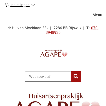
Instellingen
Hoofdm
Menu
Tel:
dr HJ van Mooklaan
33k
2286 BB
Rijswijk
070-
3948930
Zoeken