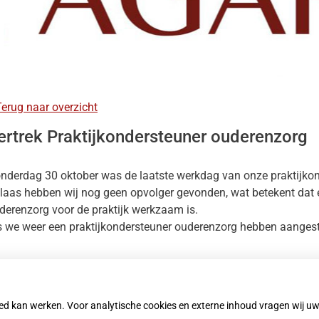
nu
heidsinfo
erug naar overzicht
nu
s
ertrek Praktijkondersteuner ouderenzorg
nu
res
nu
nderdag 30 oktober was de laatste werkdag van onze praktijkond
laas hebben wij nog geen opvolger gevonden, wat betekent dat er
derenzorg voor de praktijk werkzaam is.
s we weer een praktijkondersteuner ouderenzorg hebben aangestel
oed kan werken. Voor analytische cookies en externe inhoud vragen wij 