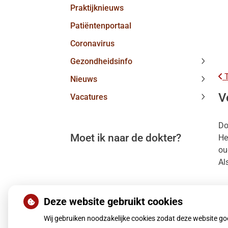
Praktijknieuws
subme
Patiëntenportaal
Coronavirus
Gezondheidsinfo
Gezond
T
Nieuws
subme
Nieuw
V
Vacatures
subme
Vacatu
subme
Do
Moet ik naar de dokter?
He
ou
Al
Deze website gebruikt cookies
Wij gebruiken noodzakelijke cookies zodat deze website g