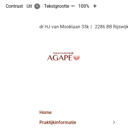
Tekst
Tekst
Contrast
Tekstgrootte
100%
Uit
verkleinen
vergroten
met
met
10%
10%
dr HJ van Mooklaan
33k
2286 BB
Rijswij
Hoofdmenu
Home
Praktijkinformatie
Praktij