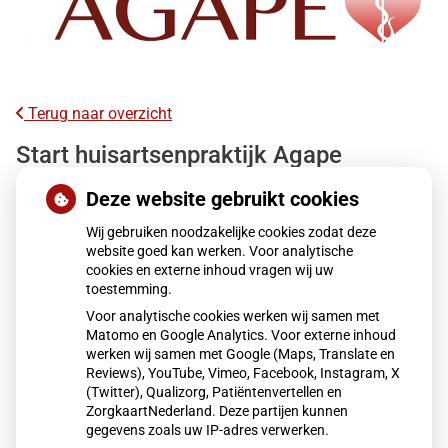
Terug naar overzicht
Start huisartsenpraktijk Agape
Deze website gebruikt cookies
Vanaf 1 januari 2021 zullen “Huisartsenpraktijk CH Wai” en
“Huisartsenpraktijk Kersch en Tati” samen verder gaan als
Wij gebruiken noodzakelijke cookies zodat deze
website goed kan werken. Voor analytische
Huisartsenpraktijk Agape. Achter de schermen werkten de
cookies en externe inhoud vragen wij uw
praktijken al veel samen. Het leek ons een logische stap
toestemming.
om nu de praktijken geheel samen te voegen. We willen
Voor analytische cookies werken wij samen met
hiermee de toegankelijkheid vergroten, ook in
Matomo en Google Analytics. Voor externe inhoud
vakantieperiodes, en wachttijden in de wachtkamer
werken wij samen met Google (Maps, Translate en
Reviews), YouTube, Vimeo, Facebook, Instagram, X
verkorten. Ook zal het ons helpen efficiënter te kunnen
(Twitter), Qualizorg, Patiëntenvertellen en
werken.
ZorgkaartNederland. Deze partijen kunnen
Voor een deel zult u de vertrouwde gezichten blijven zien
gegevens zoals uw IP-adres verwerken.