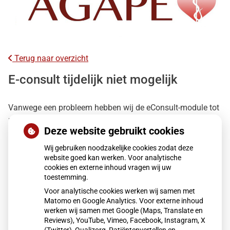
Terug naar overzicht
E-consult tijdelijk niet mogelijk
Vanwege een probleem hebben wij de eConsult-module tot
nader bericht uitgeschakeld. Hierdoor is het op dit moment
Deze website gebruikt cookies
voor u en voor ons niet meer mogelijk eConsult-berichten te
versturen of in te zien.
Wij gebruiken noodzakelijke cookies zodat deze
website goed kan werken. Voor analytische
Mocht u afgelopen week een e-consult gestuurd hebben
cookies en externe inhoud vragen wij uw
naar onze praktijk, dan kunnen wij deze momenteel helaas
toestemming.
niet inzien. Hierdoor is het voor ons niet mogelijk te
Voor analytische cookies werken wij samen met
Matomo en Google Analytics. Voor externe inhoud
reageren op uw vraag. Wij verzoeken u dan ook om uw
werken wij samen met Google (Maps, Translate en
vraag alsnog telefonisch via één van de assistentes bij ons
Reviews), YouTube, Vimeo, Facebook, Instagram, X
kenbaar te maken.